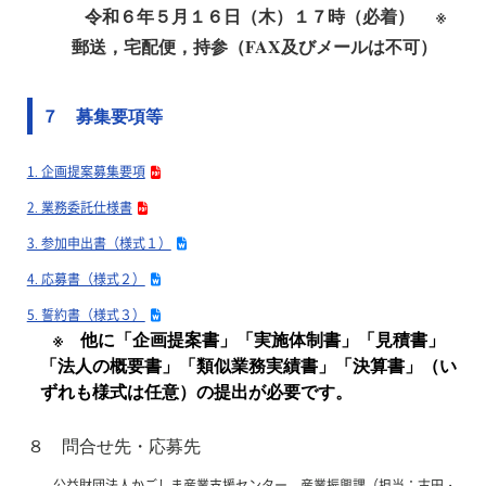
令和６年５月１６日（木）１７時（必着） ※
郵送，宅配便，持参（FAX及びメールは不可）
７ 募集要項等
1. 企画提案募集要項
2. 業務委託仕様書
3. 参加申出書（様式１）
4. 応募書（様式２）
5. 誓約書（様式３）
※ 他に「企画提案書」「実施体制書」「見積書」
「法人の概要書」「類似業務実績書」「決算書」（い
ずれも様式は任意）の提出が必要です。
８ 問合せ先・応募先
公益財団法人かごしま産業支援センター 産業振興課（担当：古田・