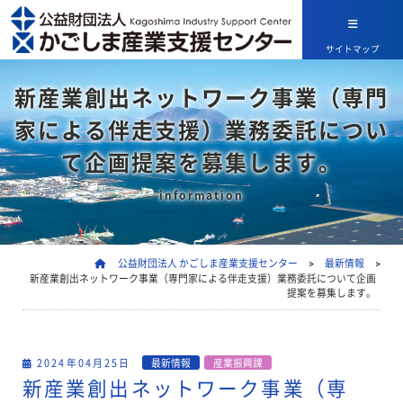
サイトマップ
新産業創出ネットワーク事業（専門
家による伴走支援）業務委託につい
て企画提案を募集します。
information
公益財団法人 かごしま産業支援センター
>
最新情報
>
新産業創出ネットワーク事業（専門家による伴走支援）業務委託について企画
提案を募集します。
2024年04月25日
最新情報
産業振興課
新産業創出ネットワーク事業（専