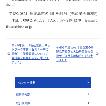
山之内）
〒892-0821 鹿児島市名山町9番1号（県産業会館2階）
TEL：099-219-1272 FAX：099-219-1279 E-mail：
ikusei@kisc.or.jp
令和6年度 「新産業創出ネッ
令和６年度 がんばる企業の新
トワーク事業（セミナー等の
製品等販路拡大助勢事業の採
開催）」業務委託について企
択者（４月末締切分）を決定
画提案を募集します。(終了し
しました
ました）
センター概要
総務情報課
取引振興課