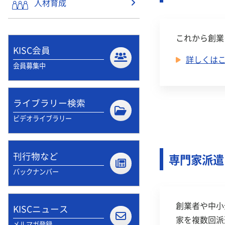
人材育成
2025.08.1
これから創業
2025.08.0
KISC会員
詳しくは
2025.07.0
会員募集中
2022.11.0
ライブラリー検索
ビデオライブラリー
刊行物など
専門家派遣
バックナンバー
創業者や中小
KISCニュース
家を複数回派
メルマガ登録