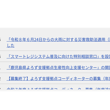
5
「令和８年６月24日からの大雨に対する災害救助法適用
した
6
「スマートレジシステム普及に向けた特別相談窓口」を設
1
「鹿児島県よろず支援拠点生産性向上支援センター」の開
2
【募集終了】よろず支援拠点コーディネーターの募集（年
7
令和７年度よろず支援拠点コーディネーター募集（年度途中
9
「令和７年台風第12号に伴う災害に関する特別相談窓口」