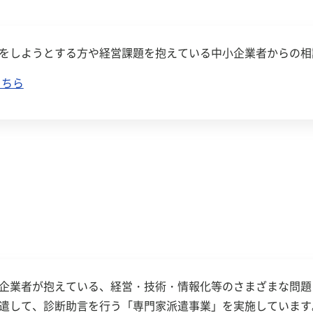
3
「令和７年８月６日からの低気圧と前線による大雨に伴う
追加しました
をしようとする方や経営課題を抱えている中小企業者からの相
8
「令和７年８月６日からの低気圧と前線による大雨に伴う
こちら
4
「トカラ列島近海を震源とする地震に関する特別相談窓口
2
令和４年度鹿児島県経営品質賞 受賞組織の表彰式を開催
企業者が抱えている、経営・技術・情報化等のさまざまな問題
遣して、診断助言を行う「専門家派遣事業」を実施しています