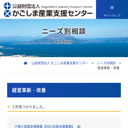
サイトマップ
ニーズ別相談
archive
公益財団法人 かごしま産業支援センター
>
ニーズ別相談
>
経営革新・改善
経営革新・改善
3 件見つかりました。
IT導入促進支援事業【KISC会員支援事業】