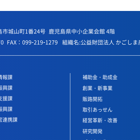
島市城山町1番24号
鹿児島県中小企業会館 4階
70
FAX：099-219-1279
組織名:公益財団法人 かごしま産業支援
情報課
補助金・助成金
振興課
創業・新事業
支援課
販路開拓
振興課
取引あっせん
官連携課
経営革新・改善
研究開発