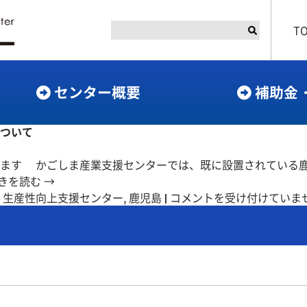
T
センター概要
補助金
ついて
します かごしま産業支援センターでは、既に設置されている
きを読む
→
「鹿
,
生産性向上支援センター
,
鹿児島
|
コメントを受け付けていま
児
島
県
よ
ろ
ず