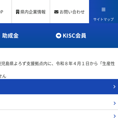
OP
県内企業情報
お問い合わせ
サイトマップ
・助成金
KISC会員
鹿児島県よろず支援拠点内に、令和８年４月１日から「生産性
せん