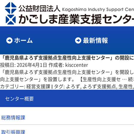
ホーム
最新情報
「
よろず
」タグアーカイブ
「鹿児島県よろず支援拠点生産性向上支援センター」の開設に
投稿日:
2026年4月1日
作成者:
kisccenter
「鹿児島県よろず支援拠点生産性向上支援センター」を開設
向上支援センター」を設置します。 【生産性向上支援セ …
続
カテゴリー:
経営支援課
|
タグ:
よろず
,
よろず支援拠点
,
生産性
センター概要
総務情報課
取引振興課