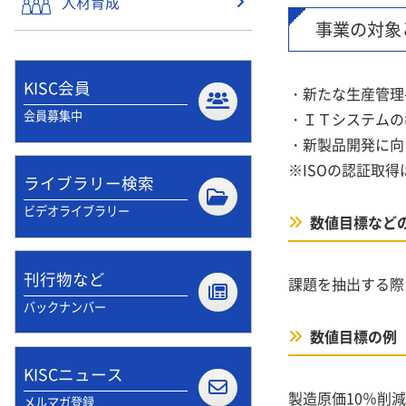
人材育成
事業の対象
KISC会員
・新たな生産管理
会員募集中
・ＩＴシステムの
・新製品開発に向
※ISOの認証取
ライブラリー検索
ビデオライブラリー
数値目標など
刊行物など
課題を抽出する際
バックナンバー
数値目標の例
KISCニュース
製造原価10％削
メルマガ登録