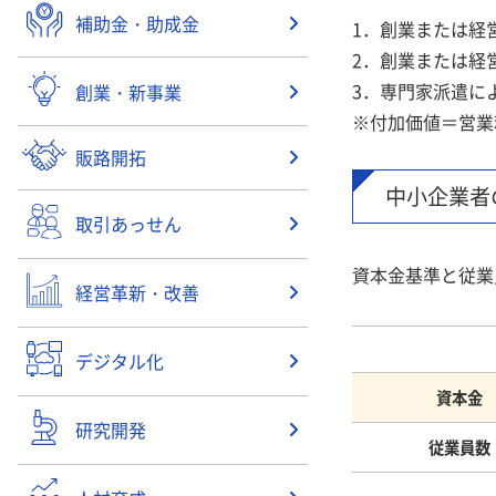
補助金・助成金
1．創業または経
2．創業または経
3．専門家派遣に
創業・新事業
※付加価値＝営業
販路開拓
中小企業者
取引あっせん
資本金基準と従業
経営革新・改善
デジタル化
資本金
研究開発
従業員数