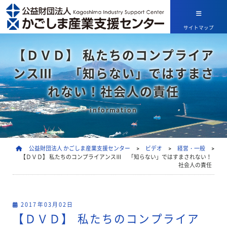
サイトマップ
【ＤＶＤ】 私たちのコンプライア
ンスⅢ 「知らない」ではすまさ
れない！社会人の責任
information
公益財団法人 かごしま産業支援センター
>
ビデオ
>
経営・一般
>
【ＤＶＤ】 私たちのコンプライアンスⅢ 「知らない」ではすまされない！
社会人の責任
2017年03月02日
【ＤＶＤ】 私たちのコンプライア