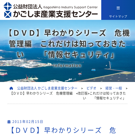
サイトマップ
【ＤＶＤ】早わかりシリーズ 危機
管理編 これだけは知っておきた
い 「情報セキュリティ」
information
公益財団法人 かごしま産業支援センター
>
ビデオ
>
経営・一般
>
【ＤＶＤ】早わかりシリーズ 危機管理編 <改訂版>これだけは知っておきた
い 「情報セキュリティ」
2013年02月15日
【ＤＶＤ】早わかりシリーズ 危