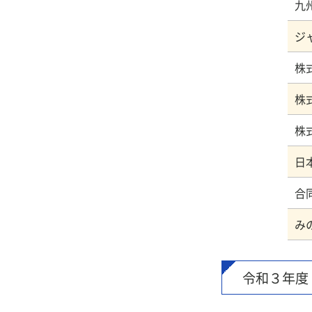
九
ジ
株
株
株
合
令和３年度