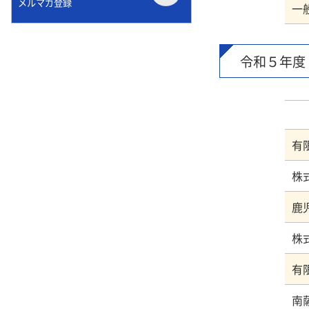
メルマガ登録
一
令和５年度
株
鹿