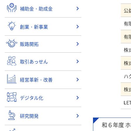
補助金・助成金
公
創業・新事業
有
販路開拓
株
取引あっせん
経営革新・改善
デジタル化
L
研究開発
和６年度 