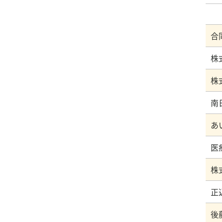
合
株
あ