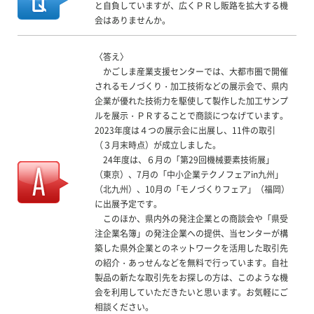
と自負していますが、広くＰＲし販路を拡大する機
会はありませんか。
〈答え〉
かごしま産業支援センターでは、大都市圏で開催
されるモノづくり・加工技術などの展示会で、県内
企業が優れた技術力を駆使して製作した加工サンプ
ルを展示・ＰＲすることで商談につなげています。
2023年度は４つの展示会に出展し、11件の取引
（３月末時点）が成立しました。
24年度は、６月の「第29回機械要素技術展」
（東京）、7月の「中小企業テクノフェアin九州」
（北九州）、10月の「モノづくりフェア」（福岡）
に出展予定です。
このほか、県内外の発注企業との商談会や「県受
注企業名簿」の発注企業への提供、当センターが構
築した県外企業とのネットワークを活用した取引先
の紹介・あっせんなどを無料で行っています。自社
製品の新たな取引先をお探しの方は、このような機
会を利用していただきたいと思います。お気軽にご
相談ください。