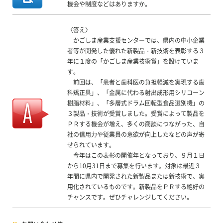
機会や制度などはありますか。
〈答え〉
かごしま産業支援センターでは、県内の中小企業
者等が開発した優れた新製品・新技術を表彰する３
年に１度の「かごしま産業技術賞」を設けていま
す。
前回は、「患者と歯科医の負担軽減を実現する歯
科矯正具」、「金属に代わる射出成形用シリコーン
樹脂材料」、「多層式ドラム回転型食品選別機」の
３製品・技術が受賞しました。受賞によって製品を
ＰＲする機会が増え、多くの商談につながった、自
社の信用力や従業員の意欲が向上したなどの声が寄
せられています。
今年はこの表彰の開催年となっており、９月１日
から10月31日まで募集を行います。対象は最近３
年間に県内で開発された新製品または新技術で、実
用化されているものです。新製品をＰＲする絶好の
チャンスです。ぜひチャレンジしてください。