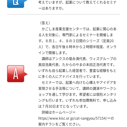
考えていますが、起業について教えてくれるセミナ
ーはありますか。
〈答え〉
かごしま産業支援センターでは、起業に関心のあ
る人を対象に、専門家によるセミナーを開催しま
す。８月１、４、８の３日間のシリーズ（定員20
人）で、各日午後６時半から２時間半程度、オンラ
インで開催します。
講師はアンクスの菊永満代表、ウィズグループの
奥田浩美代表、たからのやまの本田正浩代表です。
いずれも自ら起業した経営者で、豊富な経験をもと
に多くの人にアドバイスを行っています。
セミナーでは、起業へ向けた心構えやアイデアを
実現させる手法等について、講師の講演やワークシ
ョップを通して学びます。希望者には個別メンタリ
ングも行います。いずれも参加費無料で、申し込み
は７月30日までとなっています。
詳細はホームページ＝
https//www.kisc.or.jp/cat-sangyou/57154/＝の
案内チラシをご覧ください。