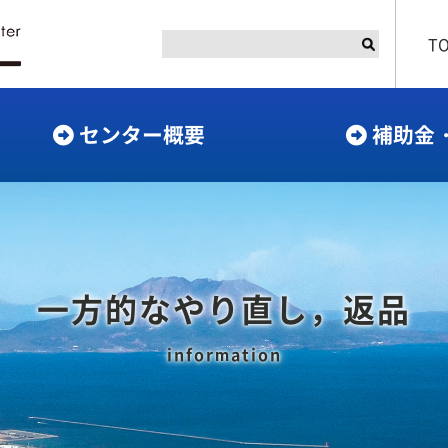
T
センター概要
補助金
一方的なやり直し，返品
information