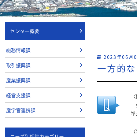
センター概要
総務情報課
2023年06月
取引振興課
一方的な
産業振興課
経営支援課
〈
金
産学官連携課
準
〈
ニーズ別相談カテゴリー