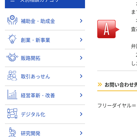
か
本
補助金・助成金
査
「
創業・新事業
弁
2
販路開拓
し
取引あっせん
お問い合わせ
経営革新・改善
フリーダイヤル＝（0
デジタル化
研究開発