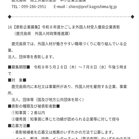
TEL：099-286-2951 E-mail：shien@pref.kagoshima.lg.jp
◆――――――――――――――――――――――――――――――――◆
16【表彰企業募集】令和８年度かごしま外国人材受入優良企業表彰
〈鹿児島県 外国人材政策推進課〉
鹿児島県では、外国人材が働きやすい職場づくりに取り組んでいる企
業、
法人、団体等を表彰します。
■募集期間■ 令和８年５月２８日（木）～７月８日（水）午後５時ま
で
■対 象■
鹿児島県内に本社又は事業所があり、外国人材を雇用する企業、事業
所、
法人、団体等（国及び地方公共団体を除く）
■表彰の種類及び被表彰者数■
①知事賞：２者以内
②優秀賞：知事賞に準じた功績が認められる企業等に対して授与
■応募方法■
・表彰候補者を応募又は推薦のいずれかの方法で公募します。
・メール、郵送、持参、インターネット（電子申請）のいずれかの方法