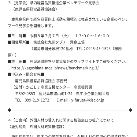
３【見学会】県内経営品質推進企業ベンチマーク見学会
〈鹿児島県経営品質協議会〉
鹿児島県内で経営品質向上活動を積極的に推進されている企業のベンチ
マーク見学会を開催します。
■日 時■ 令和８年７月７日 （火） １３:００～１６:００
■開催場所■ 株式会社九州タブチ 霧島工場
（霧島市国分敷根120番地 TEL：0995-45-1523（総務
課））
■詳 細■ 鹿児島県経営品質協議会のウェブサイトでご確認ください。
https://kagoshima-mqa.jp/news/benchmarking-3/
■申込み・問合せ先■
鹿児島県経営品質協議会 事務局
（公財）かごしま産業支援センター 産業振興課
〒892-0853 鹿児島市城山町1-24 県中小企業会館４階
TEL：099-219-1272 E-mail：y-furuta@kisc.or.jp
◆――――――――――――――――――――――――――――――――◆
４【ご案内】外国人材の受入れに関する相談窓口の拡充について
〈鹿児島県 外国人材政策推進課〉
鹿児島県では、県内の企業等を対象に、外国人材の雇用や在留資格等に