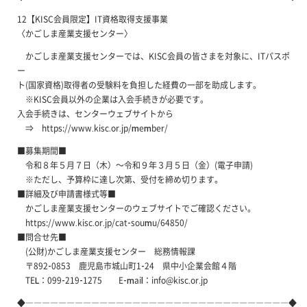
12【KISC会員限定】IT資格取得支援事業
〈かごしま産業支援センター〉
かごしま産業支援センターでは、KISC会員の皆さまを対象に、ITパスポ
ー
ト(国家資格)取得者の受験料を負担した経費の一部を助成します。
※KISC会員以外の企業は入会手続きが必要です。
入会手続きは、センターウェブサイトから
⇒ https://www.kisc.or.jp/member/
■募集期間■
令和８年５月７日（木）～令和９年３月５日（金）(電子申請)
※ただし、予算枠に達し次第、受付を締め切ります。
■詳細及び申請書様式等■
かごしま産業支援センターのウェブサイトでご確認ください。
https://www.kisc.or.jp/cat-soumu/64850/
■問合せ先■
(公財)かごしま産業支援センター 総務情報課
〒892-0853 鹿児島市城山町1-24 県中小企業会館４階
TEL：099-219-1275 E-mail：info@kisc.or.jp
◆――――――――――――――――――――――――――――――――◆