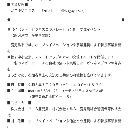
■問合せ先■
かごゆいテラス E-mail：info@kagoyui-co.jp
◆――――――――――――――――――――――――――――――――◆
８【イベント】ビジネスコラボレーション創出交流イベント
〈鹿児島市 産業創出課〉
鹿児島市では、オープンイノベーションや事業連携による新規事業創出
を
目指す中小企業、スタートアップのための交流イベントを開催します。
３名のスピーカーによる自社の強みや実現したいビジネスプランの発表
を
きっかけに、参加者同士の交流から共創の可能性を広げていきます。
■日 時■ 令和８年７月２９日（水）１４:００～１６:３０
■会 場■ mark MEIZAN 2F ユーティリティスタジオAB
（鹿児島市名山町９－１５）
■スピーカー■
株式会社エフエム鹿児島、株式会社エルム、鹿児島綜合警備保障株式会
社
■対 象■ オープンイノベーションや他社との連携による新規事業創出
に