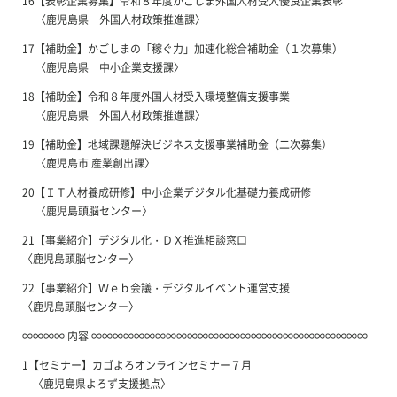
16【表彰企業募集】令和８年度かごしま外国人材受入優良企業表彰
〈鹿児島県 外国人材政策推進課〉
17【補助金】かごしまの「稼ぐ力」加速化総合補助金（１次募集）
〈鹿児島県 中小企業支援課〉
18【補助金】令和８年度外国人材受入環境整備支援事業
〈鹿児島県 外国人材政策推進課〉
19【補助金】地域課題解決ビジネス支援事業補助金（二次募集）
〈鹿児島市 産業創出課〉
20【ＩＴ人材養成研修】中小企業デジタル化基礎力養成研修
〈鹿児島頭脳センター〉
21【事業紹介】デジタル化・ＤＸ推進相談窓口
〈鹿児島頭脳センター〉
22【事業紹介】Ｗｅｂ会議・デジタルイベント運営支援
〈鹿児島頭脳センター〉
∞∞∞∞ 内容 ∞∞∞∞∞∞∞∞∞∞∞∞∞∞∞∞∞∞∞∞∞∞∞∞∞∞
1【セミナー】カゴよろオンラインセミナー７月
〈鹿児島県よろず支援拠点〉