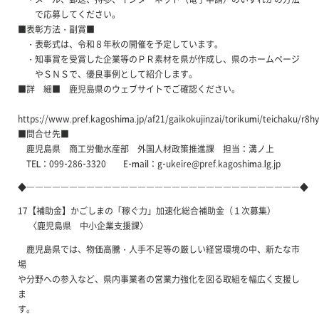
で応募してください。
■表彰方法・副賞■
・表彰式は、令和８年秋の開催を予定しています。
・知事賞を受賞した企業等のＰＲ素材を県が作成し、県のホームページ
やＳＮＳで、優良事例として紹介します。
■詳 細■ 鹿児島県のウェブサイトでご確認ください。
https://www.pref.kagoshima.jp/af21/gaikokujinzai/torikumi/teichaku/r8h
■問合せ先■
鹿児島県 商工労働水産部 外国人材政策推進課 担当：溝ノ上
TEL：099-286-3320 E-mail：g-ukeire@pref.kagoshima.lg.jp
◆――――――――――――――――――――――――――――――――◆
17【補助金】かごしまの「稼ぐ力」加速化総合補助金（１次募集）
〈鹿児島県 中小企業支援課〉
鹿児島県では、物価高騰・人手不足等の厳しい経営環境の中、新たな市
場
や分野への参入など、県内事業者の営業力強化を図る取組を幅広く支援し
ま
す。