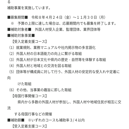
る
補助事業を実施しています。
■募集期間■ 令和８年４月２４日（金）～１１月３０日（月）
※ 予算の上限に達した場合は、応募期間内でも募集を終了します。
■補助対象者■ 外国人材受入企業、監理団体、業界団体等
■補助対象事業■
【受入定着支援コース】
（1）就業規則、業務マニュアルや社内掲示物の多言語化
（2）外国人材の日本語能力の向上に繋がる取組
（3）外国人材が日本文化や県内の歴史・自然等を体験する取組
（4）外国人材と地域との交流を図る取組
（5）団体等が構成員に対して行う、外国人材の安定的な受入れや定着に
向
けた取組
（6）その他、当事業の趣旨に即した取組
【母国行事開催コース】
県内から多数の外国人材が参加し、外国人材や地域住民が相互に交
流
する母国行事などの開催
■補助額■ ※いずれのコースも補助率３/４以内
【受入定着支援コース】