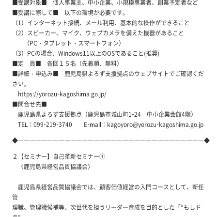
■受講対象■ 個人事業主、中小企業、小規模事業者、創業予定者など
■受講に際して■ 以下の環境が必要です。
（1）インターネット接続、メール利用、基本的な操作ができること
（2）スピーカー、マイク、ウェブカメラを備えた機器があること
（PC・タブレット・スマートフォン）
（3）PCの場合、Windows11以上のOSであること(推奨)
■定 員■ 各回１５名（先着順、無料）
■詳細・申込み■ 鹿児島県よろず支援拠点のウェブサイトでご確認くだ
さい。
https://yorozu-kagoshima.go.jp/
■問合せ先■
鹿児島県よろず支援拠点（鹿児島市城山町1-24 中小企業会館4階）
TEL：099-219-3740 E-mail：kagoyoro@yorozu-kagoshima.go.jp
◆――――――――――――――――――――――――――――――――◆
２【セミナー】自己革新セミナー①
〈鹿児島県経営品質協議会〉
鹿児島県経営品質協議会では、顧客価値経営の入門コースとして、新任
管
理職、管理職候補等、次世代を担うリーダー育成を目的とした「“もしド