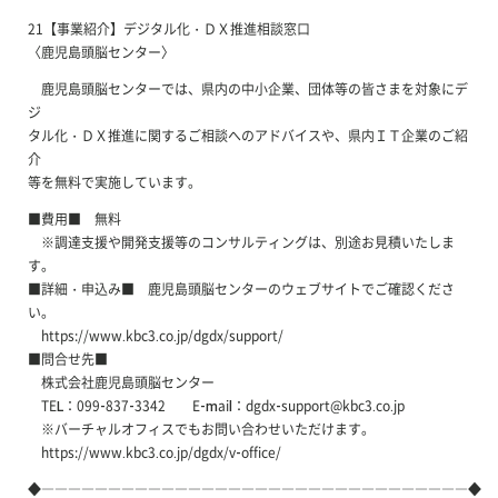
21【事業紹介】デジタル化・ＤＸ推進相談窓口
〈鹿児島頭脳センター〉
鹿児島頭脳センターでは、県内の中小企業、団体等の皆さまを対象にデ
ジ
タル化・ＤＸ推進に関するご相談へのアドバイスや、県内ＩＴ企業のご紹
介
等を無料で実施しています。
■費用■ 無料
※調達支援や開発支援等のコンサルティングは、別途お見積いたしま
す。
■詳細・申込み■ 鹿児島頭脳センターのウェブサイトでご確認くださ
い。
https://www.kbc3.co.jp/dgdx/support/
■問合せ先■
株式会社鹿児島頭脳センター
TEL：099-837-3342 E-mail：dgdx-support@kbc3.co.jp
※バーチャルオフィスでもお問い合わせいただけます。
https://www.kbc3.co.jp/dgdx/v-office/
◆――――――――――――――――――――――――――――――――◆