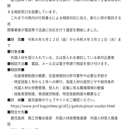
関
する相談窓口を設置しています。
これまでの県内の行政書士による相談対応に加え、新たに県が委託する
民
間事業者が電話等で迅速に対応を行う運営を開始しました。
■期 間■ 令和８年６月１２日（金）から令和９年３月３１日（水）ま
で
■対象者■
外国人材を受け入れている、又は受入れを検討している県内企業等
■相談方法■ 電話、メール又は電子申請で相談を受け付けます。
■相談例■
・在留資格制度の概要、在留資格別の許可要件や必要な手続き
・特定技能１号から２号への移行、高度人材の就労ビザや就労条件
・外国人材の労務管理、受入れ・定着に係る職場環境の整備
・技能実習制度、育成就労制度、特定技能制度の概要など
■詳 細■ 鹿児島県のウェブサイトをご確認ください。
https://www.pref.kagoshima.jp/af21/gaikokujinzai-soudan.html
■問合せ先■
鹿児島県 商工労働水産部 外国人材政策推進課 外国人材受入推進
班