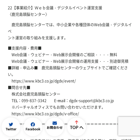
22【事業紹介】Ｗｅｂ会議・デジタルイベント運営支援
〈鹿児島頭脳センター〉
鹿児島頭脳センターでは、中小企業や各種団体のWeb会議・デジタルイ
ベ
ント運営の取り組みを支援します。
■支援内容・費用■
Web会議・ウェビナー・Web展示会開催のご相談・・・・無料
Web会議・ウェビナー・Web展示会開催の運用支援・・・別途御見積
■詳細・申込み■ 鹿児島頭脳センターのウェブサイトでご確認くださ
い。
https://www.kbc3.co.jp/dgdx/event/
■問合せ先■
株式会社鹿児島頭脳センター
TEL：099-837-3342 E-mail：dgdx-support@kbc3.co.jp
※バーチャルオフィスでもお問い合わせいただけます。
https://www.kbc3.co.jp/dgdx/v-office/
＝＝＝＝＝＝＝＝＝＝＝＝＝＝＝＝＝＝＝＝＝＝＝＝＝＝＝＝＝＝＝＝＝
＝