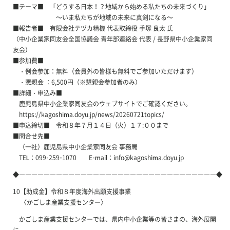
■テーマ■ 「どうする日本！？地域から始める私たちの未来づくり」
～いま私たちが地域の未来に真剣になる～
■報告者■ 有限会社テヅカ精機 代表取締役 手塚 良太 氏
（中小企業家同友会全国協議会 青年部連絡会 代表 / 長野県中小企業家同
友会）
■参加費■
・例会参加：無料（会員外の皆様も無料でご参加いただけます）
・懇親会 ：6,500円（※懇親会参加者のみ）
■詳細・申込み■
鹿児島県中小企業家同友会のウェブサイトでご確認ください。
https://kagoshima.doyu.jp/news/20260721topics/
■申込締切■ 令和８年７月１４日（火）１７:００まで
■問合せ先■
（一社）鹿児島県中小企業家同友会 事務局
TEL：099-259-1070 E-mail：info@kagoshima.doyu.jp
◆――――――――――――――――――――――――――――――――◆
10【助成金】令和８年度海外出願支援事業
〈かごしま産業支援センター〉
かごしま産業支援センターでは、県内中小企業等の皆さまの、海外展開
に