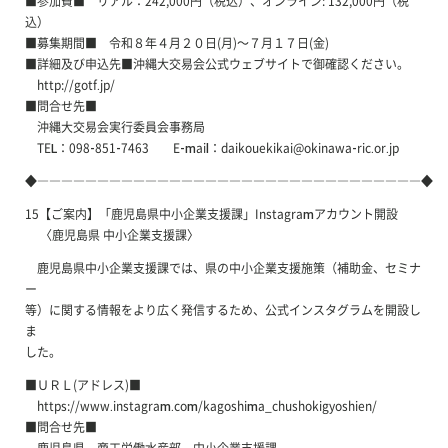
■参加費■ リアル：242,000円（税込）、オンライン: 132,000円（税
込）
■募集期間■ 令和８年４月２０日(月)～７月１７日(金)
■詳細及び申込先■沖縄大交易会公式ウェブサイトで御確認ください。
http://gotf.jp/
■問合せ先■
沖縄大交易会実行委員会事務局
TEL：098-851-7463 E-mail：daikouekikai@okinawa-ric.or.jp
◆――――――――――――――――――――――――――――――――◆
15【ご案内】「鹿児島県中小企業支援課」Instagramアカウント開設
〈鹿児島県 中小企業支援課〉
鹿児島県中小企業支援課では、県の中小企業支援施策（補助金、セミナ
ー
等）に関する情報をより広く発信するため、公式インスタグラムを開設し
ま
した。
■ＵＲＬ(アドレス)■
https://www.instagram.com/kagoshima_chushokigyoshien/
■問合せ先■
鹿児島県 商工労働水産部 中小企業支援課