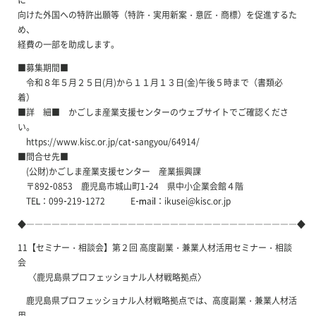
向けた外国への特許出願等（特許・実用新案・意匠・商標）を促進するた
め、
経費の一部を助成します。
■募集期間■
令和８年５月２５日(月)から１１月１３日(金)午後５時まで（書類必
着）
■詳 細■ かごしま産業支援センターのウェブサイトでご確認くださ
い。
https://www.kisc.or.jp/cat-sangyou/64914/
■問合せ先■
(公財)かごしま産業支援センター 産業振興課
〒892-0853 鹿児島市城山町1-24 県中小企業会館４階
TEL：099-219-1272 E-mail：ikusei@kisc.or.jp
◆――――――――――――――――――――――――――――――――◆
11【セミナー・相談会】第２回 高度副業・兼業人材活用セミナー・相談
会
〈鹿児島県プロフェッショナル人材戦略拠点〉
鹿児島県プロフェッショナル人材戦略拠点では、高度副業・兼業人材活
用