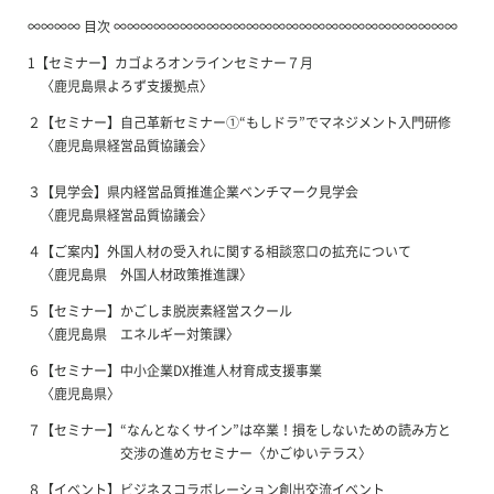
∞∞∞∞ 目次 ∞∞∞∞∞∞∞∞∞∞∞∞∞∞∞∞∞∞∞∞∞∞∞∞∞∞
1【セミナー】カゴよろオンラインセミナー７月
〈鹿児島県よろず支援拠点〉
２【セミナー】自己革新セミナー①“もしドラ”でマネジメント入門研修
〈鹿児島県経営品質協議会〉
３【見学会】県内経営品質推進企業ベンチマーク見学会
〈鹿児島県経営品質協議会〉
４【ご案内】外国人材の受入れに関する相談窓口の拡充について
〈鹿児島県 外国人材政策推進課〉
５【セミナー】かごしま脱炭素経営スクール
〈鹿児島県 エネルギー対策課〉
６【セミナー】中小企業DX推進人材育成支援事業
〈鹿児島県〉
７【セミナー】“なんとなくサイン”は卒業！損をしないための読み方と
交渉の進め方セミナー〈かごゆいテラス〉
８【イベント】ビジネスコラボレーション創出交流イベント