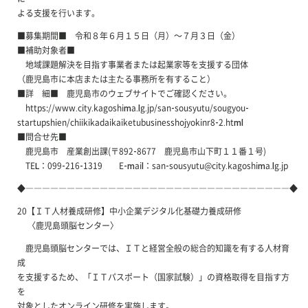
よる支援を行います。
■募集期間■ 令和８年６月１５日（月）～７月３日（金）
■補助対象者■
地域課題解決を目指す事業者または起業家等を支援する団体
（鹿児島市に本店または主たる事務所を有すること）
■詳 細■ 鹿児島市のウェブサイトでご確認ください。
https://www.city.kagoshima.lg.jp/san-sousyutu/sougyou-
startupshien/chiikikadaikaiketubusinesshojyokinr8-2.html
■問合せ先■
鹿児島市 産業創出課(〒892-8677 鹿児島市山下町１１番１号)
TEL：099-216-1319 E-mail：san-sousyutu@city.kagoshima.lg.jp
◆――――――――――――――――――――――――――――――――◆
20【ＩＴ人材養成研修】中小企業デジタル化基礎力養成研修
〈鹿児島頭脳センター〉
鹿児島頭脳センターでは、ＩＴと経営全般の総合的知識を有する人材育
成
を支援するため、「ＩＴパスポート（国家試験）」の資格取得を目指す方
を
対象としたオンライン研修を実施します。