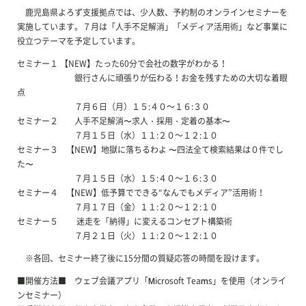
鹿児島県よろず支援拠点では、少人数、予約制のオンラインセミナーを
実施しています。７月は「人手不足解消」「メディア活用術」など事業に
役立つテーマを予定しています。
セミナー１ 【NEW】たった60分で会社の数字がわかる！
銀行さんに頑張りが伝わる！お金を残すための大切な着眼
点
７月６日（月）１５:４０～１６:３０
セミナー２ 人手不足解消〜求人・採用・定着の基本〜
７月１５日（水）１１:２０～１２:１０
セミナー３ 【NEW】地獄に落ちるわよ 〜四法全て検索結果は０件でし
た〜
７月１５日（水）１５:４０～１６:３０
セミナー４ 【NEW】低予算でできる“なんでもメディア”活用術！
７月１７日（金）１１:２０～１２:１０
セミナー５ 迷走を「納得」に変えるコンセプト構築術
７月２１日（火）１１:２０～１２:１０
※各回、セミナー終了後に15分間の質疑応答の時間を設けます。
■開催方法■ ウェブ会議アプリ「Microsoft Teams」を使用（オンライ
ンセミナー）