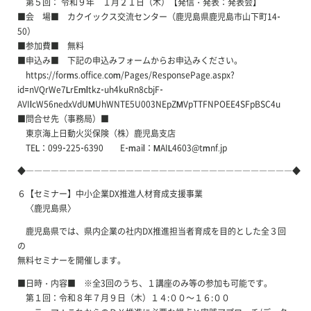
第５回： 令和９年 １月２１日（木）【発信・発表：発表会】
■会 場■ カクイックス交流センター（鹿児島県鹿児島市山下町14-
50）
■参加費■ 無料
■申込み■ 下記の申込みフォームからお申込みください。
https://forms.office.com/Pages/ResponsePage.aspx?
id=nVQrWe7LrEmltkz-uh4kuRn8cbjF-
AVIlcW56nedxVdUMUhWNTE5U003NEpZMVpTTFNPOEE4SFpBSC4u
■問合せ先（事務局）■
東京海上日動火災保険（株）鹿児島支店
TEL：099-225-6390 E-mail：MAIL4603@tmnf.jp
◆――――――――――――――――――――――――――――――――◆
６【セミナー】中小企業DX推進人材育成支援事業
〈鹿児島県〉
鹿児島県では、県内企業の社内DX推進担当者育成を目的とした全３回
の
無料セミナーを開催します。
■日時・内容■ ※全3回のうち、１講座のみ等の参加も可能です。
第１回：令和８年７月９日（木）１４:００～１６:００