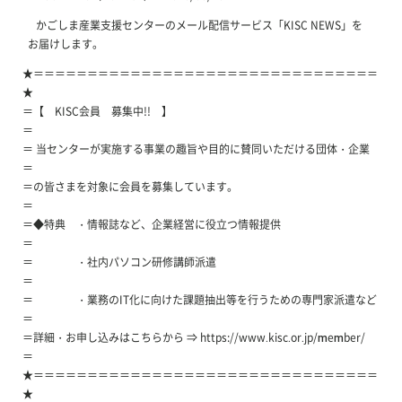
かごしま産業支援センターのメール配信サービス「KISC NEWS」を
お届けします。
★＝＝＝＝＝＝＝＝＝＝＝＝＝＝＝＝＝＝＝＝＝＝＝＝＝＝＝＝＝＝＝＝
★
＝【 KISC会員 募集中!! 】
＝
＝ 当センターが実施する事業の趣旨や目的に賛同いただける団体・企業
＝
＝の皆さまを対象に会員を募集しています。
＝
＝◆特典 ・情報誌など、企業経営に役立つ情報提供
＝
＝ ・社内パソコン研修講師派遣
＝
＝ ・業務のIT化に向けた課題抽出等を行うための専門家派遣など
＝
＝詳細・お申し込みはこちらから ⇒ https://www.kisc.or.jp/member/
＝
★＝＝＝＝＝＝＝＝＝＝＝＝＝＝＝＝＝＝＝＝＝＝＝＝＝＝＝＝＝＝＝＝
★