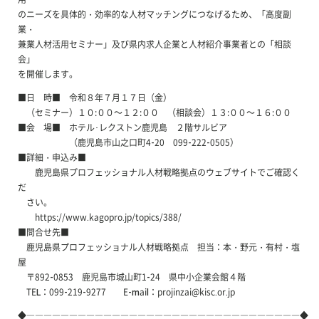
のニーズを具体的・効率的な人材マッチングにつなげるため、「高度副
業・
兼業人材活用セミナー」及び県内求人企業と人材紹介事業者との「相談
会」
を開催します。
■日 時■ 令和８年７月１７日（金）
（セミナー）１０:００～１２:００ （相談会）１３:００～１６:００
■会 場■ ホテル･レクストン鹿児島 ２階サルビア
（鹿児島市山之口町4-20 099-222-0505）
■詳細・申込み■
鹿児島県プロフェッショナル人材戦略拠点のウェブサイトでご確認く
だ
さい。
https://www.kagopro.jp/topics/388/
■問合せ先■
鹿児島県プロフェッショナル人材戦略拠点 担当：本・野元・有村・塩
屋
〒892-0853 鹿児島市城山町1-24 県中小企業会館４階
TEL：099-219-9277 E-mail：projinzai@kisc.or.jp
◆――――――――――――――――――――――――――――――――◆