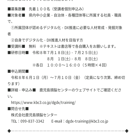
■募集数■ 先着１００名（受講者個別申込み）
■対象者■ 県内中小企業・自治体・各種団体等に所属する社員・職員
で、
①所属団体が認めるデジタル化・DX推進に必要な人材育成・発掘対象
者
②自身でデジタル化・DX推進人材を目指す方
■受講料■ 無料 ※テキストは書店等で各自購入をお願いします。
■研修日時■ 令和８年７月１８日(土)・７月２５日(土)
８月 １日(土)・８月 ８日(土)
※各日 １０:００～１６:００（５時間×４回）
■申込期間■
令和８年６月１日（月）～７月１０日（金）（定員になり次第、締め切
ります）
■詳細・申込み■ 鹿児島頭脳センターのウェブサイトでご確認くださ
い。
https://www.kbc3.co.jp/dgdx/training/
■問合せ先■
株式会社鹿児島頭脳センター
TEL：099-837-3342 E-mail：dgdx-training@kbc3.co.jp
◆――――――――――――――――――――――――――――――――◆