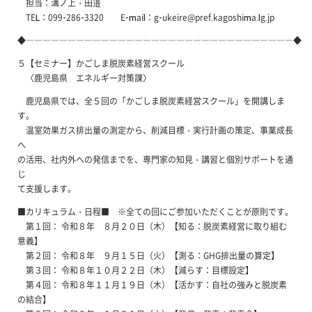
担当：溝ノ上・田邉
TEL：099-286-3320 E-mail：g-ukeire@pref.kagoshima.lg.jp
◆――――――――――――――――――――――――――――――――◆
５【セミナー】かごしま脱炭素経営スクール
〈鹿児島県 エネルギー対策課〉
鹿児島県では、全５回の「かごしま脱炭素経営スクール」を開講しま
す。
温室効果ガス排出量の測定から、削減目標・実行計画の策定、事業成長
へ
の活用、社内外への発信までを、専門家の知見・講習と個別サポートを通
じ
て支援します。
■カリキュラム・日程■ ※全ての回にご参加いただくことが原則です。
第１回： 令和８年 ８月２０日（木）【知る：脱炭素経営に取り組む
意義】
第２回： 令和８年 ９月１５日（火）【測る：GHG排出量の算定】
第３回： 令和８年１０月２２日（木）【減らす：目標設定】
第４回： 令和８年１１月１９日（木）【活かす：自社の強みと脱炭素
の結合】