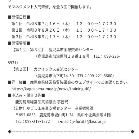
ラ”
でマネジメント入門研修」を全３回で開催します。
■開催日程■
第１回 令和８年７月１６日 （木） １３：００～１７：３０
第２回 令和８年８月２０日 （木） １３：００～１７：３０
第３回 令和８年９月１７日 （木） １３：００～１７：３０
■開催場所■
【第１回・第３回】 鹿児島市国際交流センター
（鹿児島市加治屋町１９番１８号 TEL： 099-226-
5931）
【第２回】 カクイックス交流センター
（鹿児島市山下町14-50 TEL：099-221-6600）
■詳 細■ 鹿児島県経営品質協議会のウェブサイトでご確認ください。
https://kagoshima-mqa.jp/news/training-40/
■申込み・問合せ先■
鹿児島県経営品質協議会 事務局
（公財）かごしま産業支援センター 産業振興課
〒892-0853 鹿児島市城山町1-24 県中小企業会館４階
TEL：099-219-1272 E-mail：y-furuta@kisc.or.jp
◆――――――――――――――――――――――――――――――――◆