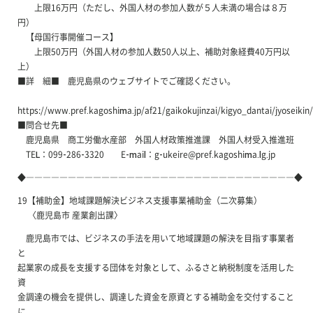
上限16万円（ただし、外国人材の参加人数が５人未満の場合は８万
円）
【母国行事開催コース】
上限50万円（外国人材の参加人数50人以上、補助対象経費40万円以
上）
■詳 細■ 鹿児島県のウェブサイトでご確認ください。
https://www.pref.kagoshima.jp/af21/gaikokujinzai/kigyo_dantai/jyoseikin/
■問合せ先■
鹿児島県 商工労働水産部 外国人材政策推進課 外国人材受入推進班
TEL：099-286-3320 E-mail：g-ukeire@pref.kagoshima.lg.jp
◆――――――――――――――――――――――――――――――――◆
19【補助金】地域課題解決ビジネス支援事業補助金（二次募集）
〈鹿児島市 産業創出課〉
鹿児島市では、ビジネスの手法を用いて地域課題の解決を目指す事業者
と
起業家の成長を支援する団体を対象として、ふるさと納税制度を活用した
資
金調達の機会を提供し、調達した資金を原資とする補助金を交付すること
に