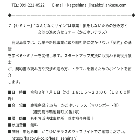
TEL: 099-221-0522 E-mail：kagoshima_jinzaidx@ankusu.com
◆――――――――――――――――――――――――――――――――◆
７【セミナー】“なんとなくサイン”は卒業！損をしないための読み方と
交渉の進め方セミナー〈かごゆいテラス〉
鹿児島県では、起業や新規事業に取り組む際に欠かせない「契約」の基
礎
を学べるセミナーを開催します。スタートアップ支援にも携わる現役弁護
士
が、契約書の読み方や交渉の進め方、トラブルを防ぐためのポイントを紹
介
します。
■日 時■ 令和８年７月１日（水）１８:１５～２０:００（１８:００開
場）
■会 場■ 鹿児島県庁18階 かごゆいテラス（マリンポート側）
（鹿児島市鴨池新町10番1号）
■講 師■ ももち浜法律事務所 菅本裕介弁護士
■参加費■ 無料
■詳細・申込み■ かごゆいテラスのウェブサイトでご確認ください。
https://kagoyui-co.jp/legal_seminar/