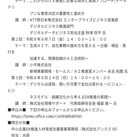
テーマ：これからのＤＸ推進に必要な視点と実践アプローチ/データ
ドリ
ブンな意思決定の重要性と進め方
講 師：NTT西日本株式会社 エンタープライズビジネス営業部
デジタルビジネス推進部門
デジタルデータビジネス担当主査 財津 将平 氏
第２回：令和８年８月７日（金）１４：００～１６：００
テーマ：生成ＡＩで、自社業務の進め方を変える ～企画・検証・実
行を
加速する、現場目線のＡＩ活用術～
講 師：小平株式会社
新規事業開発・セールス／ＡＩ推進室メンバー 永吉 拓磨 氏
第３回：令和８年８月２４日（月）１４：００～１６：００
テーマ：デジタルは道具、使い方次第で会社は変わる ～ビジョン・
ビジ
ネスモデル・組織文化から考えるDX推進の実践～
講 師：株式会社現場サポート 代表取締役会長 福留 進一 氏
■申込み■ 下記の申込みフォームからお申込みください。
https://forms.office.com/r/wWddRdAYnD
■問合せ先■
中小企業DX推進人材育成支援事業事務局（株式会社アンクス 内）
担当：木原