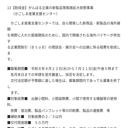
13【助成金】がんばる企業の新製品等販路拡大助勢事業
〈かごしま産業支援センター〉
かごしま産業支援センターでは、自ら開発した新商品・新製品の海外展
開
を視野に入れた販路開拓のために、国内で開催される海外バイヤーが参加
す
る企業間取引（ＢｔｏＢ）の商談会・展示会への出展に係る経費を助成し
ま
す。
■募集期間■ 令和８年４月２２日(水)から７月３１日(金)午後５時まで
各月末日までの申請を翌月審査し、採否を決定します。
交付決定額が予算額に達した場合は、募集期間内であっても募集を終了
し
ます。
■対象経費■ 出展小間料、小間装飾費、小間で使用する機器等の使用
料、
旅費・宿泊費、製品パンフレット等の印刷費、製品の運搬費 等
■補助率■ 対象経費の２／３以内
■交付限度額■ ５０万円