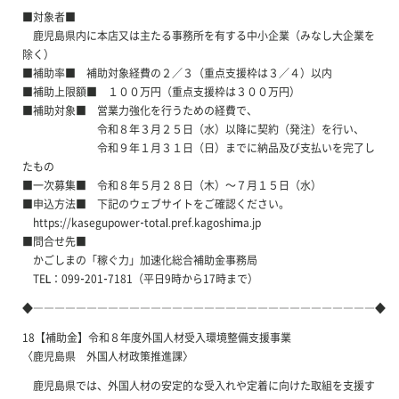
■対象者■
鹿児島県内に本店又は主たる事務所を有する中小企業（みなし大企業を
除く）
■補助率■ 補助対象経費の２／３（重点支援枠は３／４）以内
■補助上限額■ １００万円（重点支援枠は３００万円）
■補助対象■ 営業力強化を行うための経費で、
令和８年３月２５日（水）以降に契約（発注）を行い、
令和９年１月３１日（日）までに納品及び支払いを完了し
たもの
■一次募集■ 令和８年５月２８日（木）～７月１５日（水）
■申込方法■ 下記のウェブサイトをご確認ください。
https://kasegupower-total.pref.kagoshima.jp
■問合せ先■
かごしまの「稼ぐ力」加速化総合補助金事務局
TEL：099-201-7181（平日9時から17時まで）
◆――――――――――――――――――――――――――――――――◆
18【補助金】令和８年度外国人材受入環境整備支援事業
〈鹿児島県 外国人材政策推進課〉
鹿児島県では、外国人材の安定的な受入れや定着に向けた取組を支援す