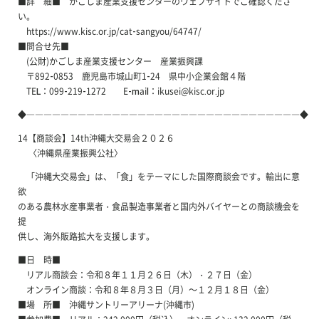
■詳 細■ かごしま産業支援センターのウェブサイトでご確認くださ
い。
https://www.kisc.or.jp/cat-sangyou/64747/
■問合せ先■
(公財)かごしま産業支援センター 産業振興課
〒892-0853 鹿児島市城山町1-24 県中小企業会館４階
TEL：099-219-1272 E-mail：ikusei@kisc.or.jp
◆――――――――――――――――――――――――――――――――◆
14【商談会】14th沖縄大交易会２０２６
〈沖縄県産業振興公社〉
「沖縄大交易会」は、「食」をテーマにした国際商談会です。輸出に意
欲
のある農林水産事業者・食品製造事業者と国内外バイヤーとの商談機会を
提
供し、海外販路拡大を支援します。
■日 時■
リアル商談会：令和８年１１月２６日（木）・２７日（金）
オンライン商談：令和８年８月３日（月）～１２月１８日（金）
■場 所■ 沖縄サントリーアリーナ(沖縄市)