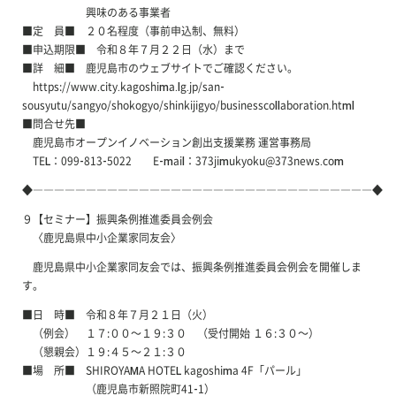
興味のある事業者
■定 員■ ２０名程度（事前申込制、無料）
■申込期限■ 令和８年７月２２日（水）まで
■詳 細■ 鹿児島市のウェブサイトでご確認ください。
https://www.city.kagoshima.lg.jp/san-
sousyutu/sangyo/shokogyo/shinkijigyo/businesscollaboration.html
■問合せ先■
鹿児島市オープンイノベーション創出支援業務 運営事務局
TEL：099-813-5022 E-mail：373jimukyoku@373news.com
◆――――――――――――――――――――――――――――――――◆
９【セミナー】振興条例推進委員会例会
〈鹿児島県中小企業家同友会〉
鹿児島県中小企業家同友会では、振興条例推進委員会例会を開催しま
す。
■日 時■ 令和８年７月２１日（火）
（例会） １７:００～１９:３０ （受付開始 １６:３０～）
（懇親会）１９:４５～２１:３０
■場 所■ SHIROYAMA HOTEL kagoshima 4F「パール」
（鹿児島市新照院町41-1）