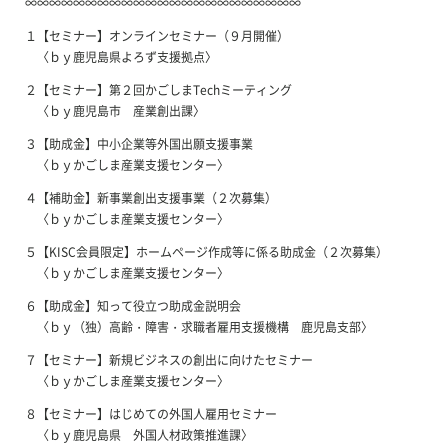
∞∞∞∞∞∞∞∞∞∞∞∞∞∞∞∞∞∞∞∞∞∞∞
１【セミナー】オンラインセミナー（９月開催）
〈ｂｙ鹿児島県よろず支援拠点〉
２【セミナー】第２回かごしまTechミーティング
〈ｂｙ鹿児島市 産業創出課〉
３【助成金】中小企業等外国出願支援事業
〈ｂｙかごしま産業支援センター〉
４【補助金】新事業創出支援事業（２次募集）
〈ｂｙかごしま産業支援センター〉
５【KISC会員限定】ホームページ作成等に係る助成金（２次募集）
〈ｂｙかごしま産業支援センター〉
６【助成金】知って役立つ助成金説明会
〈ｂｙ（独）高齢・障害・求職者雇用支援機構 鹿児島支部〉
７【セミナー】新規ビジネスの創出に向けたセミナー
〈ｂｙかごしま産業支援センター〉
８【セミナー】はじめての外国人雇用セミナー
〈ｂｙ鹿児島県 外国人材政策推進課〉