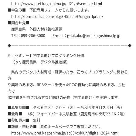
https://www.pref.kagoshima.jp/af21/r6seminar.html
■申込み■ 下記専用フォームからお願いします。
https://forms.office.com/r/Lg8H5faJnH?origin=lprLink
■問合せ先■
鹿児島県 外国人材政策推進課
TEL：099-286-3080 E-mail：g-kikaku@pref.kagoshima.lg.jp
◆――――――――――――――――――――――――――――――――◆
９【セミナー】初学者向けプログラミング研修
〈ｂｙ鹿児島県 デジタル推進課〉
県内のデジタル人材育成・確保のため、初めてプログラミングに関わる
方
や興味のある方、RPAツールを使ったPCの自動化に興味のある方、会社
内で
DX推進を担当される方など向けの研修（初学者向け）を実施します。
■募集期間■ 令和６年８月２０日（火）～令和６年９月２４日（火）
■会場■ （株）フォーエバー中央駅教室（鹿児島市中央町22-16-2階）
■参加費用■ 無料
■詳細・申込み■ 県のホームページでご確認ください。
https://www.pref.kagoshima.jp/ac03/dxkiun/digital-2024.html