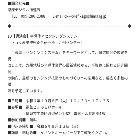
■問合せ先■
県庁デジタル推進課
TEL：099-286-2388 E-mail:dx@pref.kagoshima.lg.jp
◆――――――――――――――――――――――――――――――――◆
10【講演会】半導体×センシングシステム
〈ｂｙ産業技術総合研究所 九州センター〉
「半導体×センシングシステム」をキーワードとして、研究開発の成果を
講
演します。九州地域の半導体業界の最新情報から、半導体に関わる研究開
発
の動向、最新のセンシング技術のものづくりへの応用など、幅広く多数の
講
演を予定しています。
■日時■ 令和６年１０月８日（火）１０：３０～１７：２５
■会場■ 電気ビルみらいホール
（福岡市中央区渡辺通2-1-82 電気ビル共創館4階）
■参加料■ 無料
■申込み締切■ 令和６年９月１３日（金）
■詳細・申込み■ イベントホームページでご確認ください。