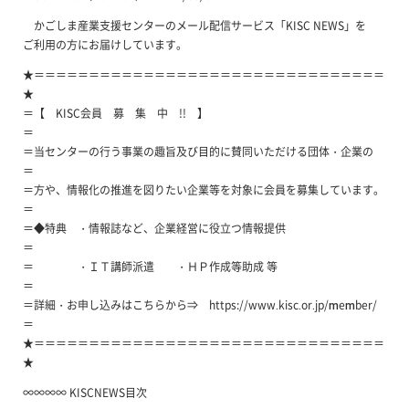
かごしま産業支援センターのメール配信サービス「KISC NEWS」を
ご利用の方にお届けしています。
★＝＝＝＝＝＝＝＝＝＝＝＝＝＝＝＝＝＝＝＝＝＝＝＝＝＝＝＝＝＝＝＝
★
＝【 KISC会員 募 集 中 !! 】
＝
＝当センターの行う事業の趣旨及び目的に賛同いただける団体・企業の
＝
＝方や、情報化の推進を図りたい企業等を対象に会員を募集しています。
＝
＝◆特典 ・情報誌など、企業経営に役立つ情報提供
＝
＝ ・ＩＴ講師派遣 ・ＨＰ作成等助成 等
＝
＝詳細・お申し込みはこちらから⇒ https://www.kisc.or.jp/member/
＝
★＝＝＝＝＝＝＝＝＝＝＝＝＝＝＝＝＝＝＝＝＝＝＝＝＝＝＝＝＝＝＝＝
★
∞∞∞∞ KISCNEWS目次