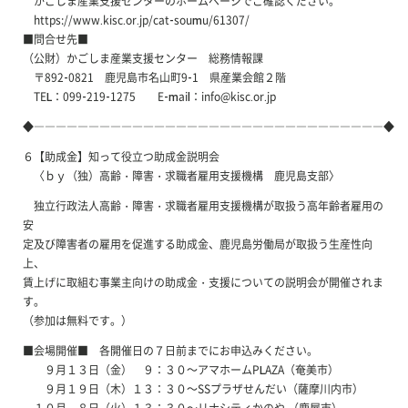
かごしま産業支援センターのホームページでご確認ください。
https://www.kisc.or.jp/cat-soumu/61307/
■問合せ先■
（公財）かごしま産業支援センター 総務情報課
〒892-0821 鹿児島市名山町9-1 県産業会館２階
TEL：099-219-1275 E-mail：info@kisc.or.jp
◆――――――――――――――――――――――――――――――――◆
６【助成金】知って役立つ助成金説明会
〈ｂｙ（独）高齢・障害・求職者雇用支援機構 鹿児島支部〉
独立行政法人高齢・障害・求職者雇用支援機構が取扱う高年齢者雇用の
安
定及び障害者の雇用を促進する助成金、鹿児島労働局が取扱う生産性向
上、
賃上げに取組む事業主向けの助成金・支援についての説明会が開催されま
す。
（参加は無料です。）
■会場開催■ 各開催日の７日前までにお申込みください。
９月１３日（金） ９：３０～アマホームPLAZA（奄美市）
９月１９日（木）１３：３０～SSプラザせんだい（薩摩川内市）
１０月 ８日（火）１３：３０～リナシティかのや （鹿屋市）