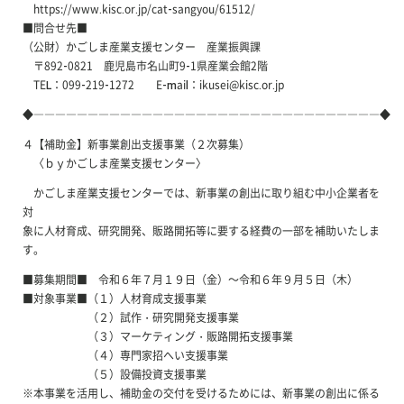
https://www.kisc.or.jp/cat-sangyou/61512/
■問合せ先■
（公財）かごしま産業支援センター 産業振興課
〒892-0821 鹿児島市名山町9-1県産業会館2階
TEL：099-219-1272 E-mail：ikusei@kisc.or.jp
◆――――――――――――――――――――――――――――――――◆
４【補助金】新事業創出支援事業（２次募集）
〈ｂｙかごしま産業支援センター〉
かごしま産業支援センターでは、新事業の創出に取り組む中小企業者を
対
象に人材育成、研究開発、販路開拓等に要する経費の一部を補助いたしま
す。
■募集期間■ 令和６年７月１９日（金）～令和６年９月５日（木）
■対象事業■（１）人材育成支援事業
（２）試作・研究開発支援事業
（３）マーケティング・販路開拓支援事業
（４）専門家招へい支援事業
（５）設備投資支援事業
※本事業を活用し、補助金の交付を受けるためには、新事業の創出に係る