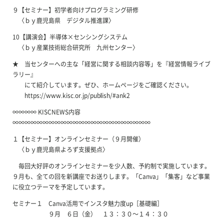
９【セミナー】初学者向けプログラミング研修
〈ｂｙ鹿児島県 デジタル推進課〉
10【講演会】半導体×センシングシステム
〈ｂｙ産業技術総合研究所 九州センター〉
★ 当センターへの主な「経営に関する相談内容等」を『経営情報ライブ
ラリー』
にて紹介しています。ぜひ、ホームページをご確認ください。
https://www.kisc.or.jp/publish/#ank2
∞∞∞∞ KISCNEWS内容
∞∞∞∞∞∞∞∞∞∞∞∞∞∞∞∞∞∞∞∞∞∞∞
１【セミナー】オンラインセミナー（９月開催）
〈ｂｙ鹿児島県よろず支援拠点〉
毎回大好評のオンラインセミナーを少人数、予約制で実施しています。
９月も、全ての回を新講座でお送りします。「Canva」「集客」など事業
に役立つテーマを予定しています。
セミナー１ Canva活用でインスタ魅力度up［基礎編］
９月 ６日（金） １３：３０～１４：３０