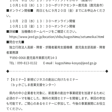
１０月１６日（水）１３：３０～ポリテクセンター鹿児島（鹿児島市）
■オンライン開催■ 両日ともに９月２０日（金）までにお申込みくださ
い。
１０月 ２日（水）１３：３０～オンライン開催
１０月１１日（金）１３：３０～オンライン開催
■詳細■ 当機構のホームページをご確認ください。
https://www.jeed.go.jp/location/shibu/kagoshima/setumeikai.html
■問合せ先■
独立行政法人高齢・障害・求職者雇用支援機構 鹿児島支部高齢・障害
者業務課
〒890-0068 鹿児島市東郡元町14-3
TEL：099-813-0132 E-mail：kagoshima-kosyo@jeed.go.jp
◆――――――――――――――――――――――――――――――――◆
７【セミナー】新規ビジネスの創出に向けたセミナー
〈ｂｙかごしま産業支援センター〉
県内の中小企業者を対象に、新産業の創出や事業経営を加速するために
必須のテーマを軸とした、無料の実践セミナーを開催します。単回の参加
も可能です。ご関心のあるセミナーに参加して、今後の事業展開にお役立
てください。