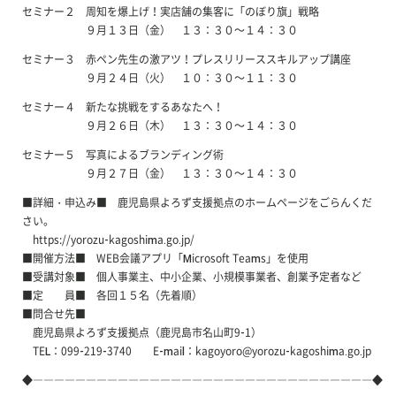
セミナー２ 周知を爆上げ！実店舗の集客に「のぼり旗」戦略
９月１３日（金） １３：３０～１４：３０
セミナー３ 赤ペン先生の激アツ！プレスリリーススキルアップ講座
９月２４日（火） １０：３０～１１：３０
セミナー４ 新たな挑戦をするあなたへ！
９月２６日（木） １３：３０～１４：３０
セミナー５ 写真によるブランディング術
９月２７日（金） １３：３０～１４：３０
■詳細・申込み■ 鹿児島県よろず支援拠点のホームページをごらんくだ
さい。
https://yorozu-kagoshima.go.jp/
■開催方法■ WEB会議アプリ「Microsoft Teams」を使用
■受講対象■ 個人事業主、中小企業、小規模事業者、創業予定者など
■定 員■ 各回１５名（先着順）
■問合せ先■
鹿児島県よろず支援拠点（鹿児島市名山町9-1）
TEL：099-219-3740 E-mail：kagoyoro@yorozu-kagoshima.go.jp
◆――――――――――――――――――――――――――――――――◆