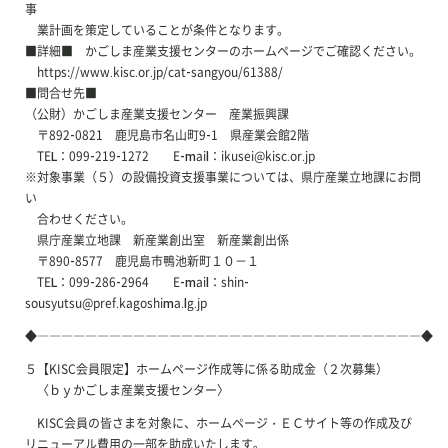
事
業計画を策定していることが条件となります。
■詳細■ かごしま産業支援センターのホームページでご確認ください。
https://www.kisc.or.jp/cat-sangyou/61388/
■問合せ先■
（公財）かごしま産業支援センター 産業振興課
〒892-0821 鹿児島市名山町9-1 県産業会館2階
TEL：099-219-1272 E-mail：ikusei@kisc.or.jp
※対象事業（５）の設備投資支援事業については、県庁産業立地課にお問
い
合わせください。
県庁産業立地課 新産業創出室 新産業創出係
〒890-8577 鹿児島市鴨池新町１０－１
TEL：099-286-2964 E-mail：shin-
sousyutsu@pref.kagoshima.lg.jp
◆――――――――――――――――――――――――――――――――◆
５【KISC会員限定】ホームページ作成等に係る助成金（２次募集）
〈ｂｙかごしま産業支援センター〉
KISC会員の皆さまを対象に、ホームページ・ＥＣサイト等の作成及び
リニューアル費用の一部を助成いたします。