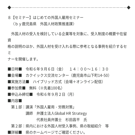
◆――――――――――――――――――――――――――――――――◆
８【セミナー】はじめての外国人雇用セミナー
〈ｂｙ鹿児島県 外国人材政策推進課〉
外国人材の受入を検討している企業等を対象に、受入制度の概要や在留
資
格の説明のほか、外国人材を受け入れる際に参考となる事例を紹介するセ
ミ
ナーを開催します。
■日時■ 令和６年９月６日（金） １４：００～１６：３０
■会場■ カクイックス交流センター（鹿児島市山下町14-50）
■実施方法■ ハイブリッド方式（会場＋オンライン配信）
■参加費■ 無料（※先着100名）
■申込み締切■ 令和６年９月２日（月）
■内容■
第１部：講演「外国人雇用・労務対策」
講師 弁護士法人Global HR Strategy
代表社員弁護士 杉田昌平 氏
第２部：県内における外国人材受入事例、県の取組紹介 等
■詳細■ 県のホームページでご確認ください。