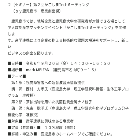
２【セミナー】第２回かごしまTechミーティング
〈ｂｙ鹿児島市 産業創出課〉
鹿児島市では、地域企業と鹿児島大学の研究者が対話できる場として、
少人数制産学マッチングイベント「かごしまTechミーティング」を開催
しま
す。産学連携により企業の抱える技術的な課題の解決をサポートし、新し
い
ビジネスの創出を図ります。
■日時■ 令和６年９月２０日（金）１４：００～１６：５０
■場所■ mark MEIZAN （鹿児島市名山町９－１５）
■テーマ■
第１部：視覚障害者への超音波音声情報提供
講 師：西村 方孝氏（鹿児島大学 理工学研究科情報・生体工学プロ
グラム 准教授）
第２部：茶抽出物を用いた抗菌性貴金属ナノ粒子
講 師：鬼束 聡明氏（鹿児島大学 理工学研究科化学プログラム分子
機能化学 准教授）
■対象■ 産学連携に興味のある事業者
■定員（参加費）■ １０名程度（無料）
■詳細・申込み■ 鹿児島市のホームページでご確認ください。