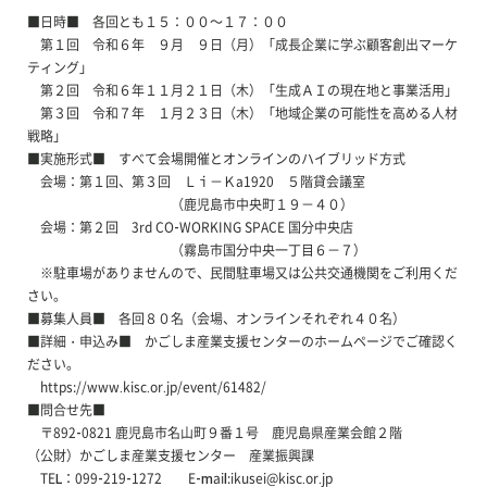
■日時■ 各回とも１５：００～１７：００
第１回 令和６年 ９月 ９日（月）「成長企業に学ぶ顧客創出マーケ
ティング」
第２回 令和６年１１月２１日（木）「生成ＡＩの現在地と事業活用」
第３回 令和７年 １月２３日（木）「地域企業の可能性を高める人材
戦略」
■実施形式■ すべて会場開催とオンラインのハイブリッド方式
会場：第１回、第３回 Ｌｉ－Ｋa1920 ５階貸会議室
（鹿児島市中央町１９－４０）
会場：第２回 3rd CO-WORKING SPACE 国分中央店
（霧島市国分中央一丁目６－７）
※駐車場がありませんので、民間駐車場又は公共交通機関をご利用くだ
さい。
■募集人員■ 各回８０名（会場、オンラインそれぞれ４０名）
■詳細・申込み■ かごしま産業支援センターのホームページでご確認く
ださい。
https://www.kisc.or.jp/event/61482/
■問合せ先■
〒892-0821 鹿児島市名山町９番１号 鹿児島県産業会館２階
（公財）かごしま産業支援センター 産業振興課
TEL：099-219-1272 E-mail:ikusei@kisc.or.jp