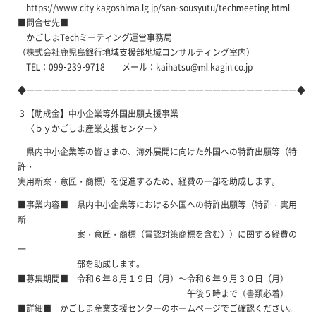
https://www.city.kagoshima.lg.jp/san-sousyutu/techmeeting.html
■問合せ先■
かごしまTechミーティング運営事務局
（株式会社鹿児島銀行地域支援部地域コンサルティング室内）
TEL：099-239-9718 メール：kaihatsu@ml.kagin.co.jp
◆――――――――――――――――――――――――――――――――◆
３【助成金】中小企業等外国出願支援事業
〈ｂｙかごしま産業支援センター〉
県内中小企業等の皆さまの、海外展開に向けた外国への特許出願等（特
許・
実用新案・意匠・商標）を促進するため、経費の一部を助成します。
■事業内容■ 県内中小企業等における外国への特許出願等（特許・実用
新
案・意匠・商標（冒認対策商標を含む））に関する経費の
一
部を助成します。
■募集期間■ 令和６年８月１９日（月）～令和６年９月３０日（月）
午後５時まで（書類必着）
■詳細■ かごしま産業支援センターのホームページでご確認ください。