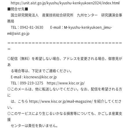
https://unit.aist.go.jp/kyushu/kyushu-kenkyukoen2024/index.html
■問合せ先■
国立研究開発法人 産業技術総合研究所 九州センター 研究講演会事
務局
TEL：0942-81-3630 E-mail：M-kyushu-kenkyukoen_jimu-
ml@aist.go.jp
＝＝＝＝＝＝＝＝＝＝＝＝＝＝＝＝＝＝＝＝＝＝＝＝＝＝＝＝＝＝＝＝＝
＝
◎配信（無料）を希望しない場合、アドレスを変更される場合、御意見が
あ
る場合等は、下記までご連絡ください。
E-mail : kiscnews@kisc.or.jp
TEL：099-219-1275 https://www.kisc.or.jp/
◎このメールは、他に転送しないでください。なお、配信を希望される方
に
は、こちら https://www.kisc.or.jp/mail-magazine/ を紹介してくださ
い。
◎このサービスにより生じるいかなる損害等についても、かごしま産業支
援
センターは責任を負いません。