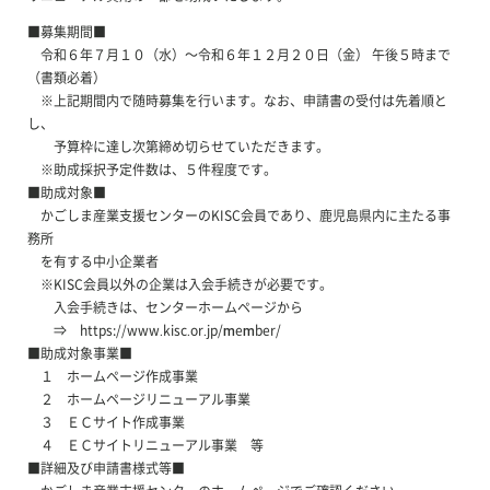
■募集期間■
令和６年７月１０（水）～令和６年１２月２０日（金） 午後５時まで
（書類必着）
※上記期間内で随時募集を行います。なお、申請書の受付は先着順と
し、
予算枠に達し次第締め切らせていただきます。
※助成採択予定件数は、５件程度です。
■助成対象■
かごしま産業支援センターのKISC会員であり、鹿児島県内に主たる事
務所
を有する中小企業者
※KISC会員以外の企業は入会手続きが必要です。
入会手続きは、センターホームページから
⇒ https://www.kisc.or.jp/member/
■助成対象事業■
１ ホームページ作成事業
２ ホームページリニューアル事業
３ ＥＣサイト作成事業
４ ＥＣサイトリニューアル事業 等
■詳細及び申請書様式等■