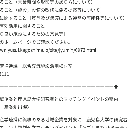
ること（営業時間や形態等のあり方について）
ること（施設，設備の改修に係る提案等について）
に関すること（貸与及び譲渡による運営の可能性等について）
有効活用に関すること
り良い施設にするための意見等）
のホームページでご確認ください。
n.yusui.kagoshima.jp/site/jyumin/6973.html
康増進課 総合交流施設活用検討室
3111
―――――――――――――――――――――――――◆
域企業と鹿児島大学研究者とのマッチングイベントの案内
 産業創出課〉
産学連携に興味のある地域企業を対象に、鹿児島大学の研究者
て、少人数制産学マッチングイベント「かごしまTechミーテ