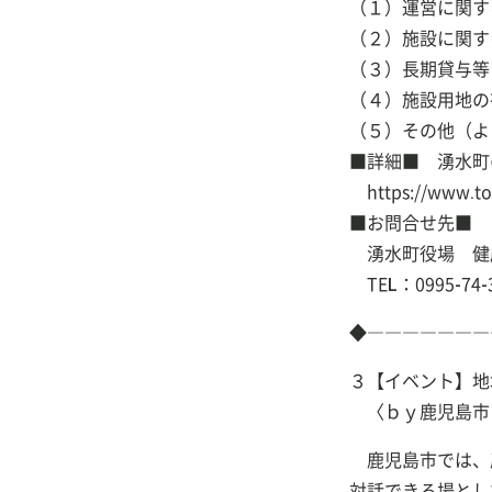
（１）運営に関す
（２）施設に関す
（３）長期貸与等
（４）施設用地の
（５）その他（よ
■詳細■ 湧水町
https://www.tow
■お問合せ先■
湧水町役場 健
TEL：0995-74-
◆―――――――
３【イベント】地
〈ｂｙ鹿児島市
鹿児島市では、
対話できる場とし