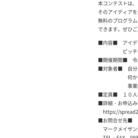
本コンテストは、
そのアイディアを
無料のプログラム
できます。ぜひご
■内容■ アイデ
ピッチフィー
■開催期間■ 令
■対象者■ 自分
何かに挑
事業開発・
■定員■ １０人
■詳細・お申込み
https://spread2
■お問合せ先■
マークメイザン運
TEL・FAX 099-