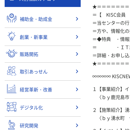
★＝＝＝＝＝＝＝
＝【 KI
補助金・助成金
＝当センターの行
＝方や、情報化の
創業・新事業
＝◆特典 ・
＝ ・ＩＴ
販路開拓
＝詳細・お申し込みはこ
★＝＝＝＝＝＝＝
取引あっせん
∞∞∞∞ KISC
１【事業紹介】イ
経営革新・改善
〈ｂｙ鹿児島市
デジタル化
２【施策紹介】
〈ｂｙ湧水町 
研究開発