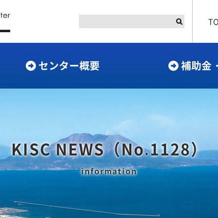
T
センター概要
補助金
KISC NEWS（No.1128）
information