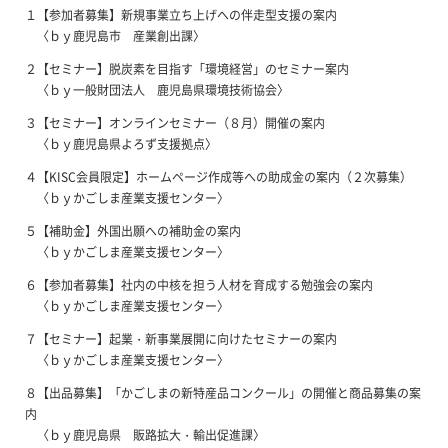
１【参加者募集】新規事業立ち上げへの伴走型支援の案内
〈ｂｙ鹿児島市 産業創出課〉
２【セミナー】脱炭素を目指す「環境経営」のセミナー案内
〈ｂｙ一般財団法人 鹿児島県環境技術協会〉
３【セミナー】オンラインセミナー（８月）開催の案内
〈ｂｙ鹿児島県よろず支援拠点〉
４【KISC会員限定】ホームページ作成等への助成金の案内（２次募集）
〈ｂｙかごしま産業支援センター〉
５【補助金】外国出願への補助金の案内
〈ｂｙかごしま産業支援センター〉
６【参加者募集】社内の中核を担う人材を育成する勉強会の案内
〈ｂｙかごしま産業支援センター〉
７【セミナー】起業・新事業展開に向けたセミナーの案内
〈ｂｙかごしま産業支援センター〉
８【出品募集】「かごしまの新特産品コンクール」の開催と商品募集の案
内
〈ｂｙ鹿児島県 販路拡大・輸出促進課〉