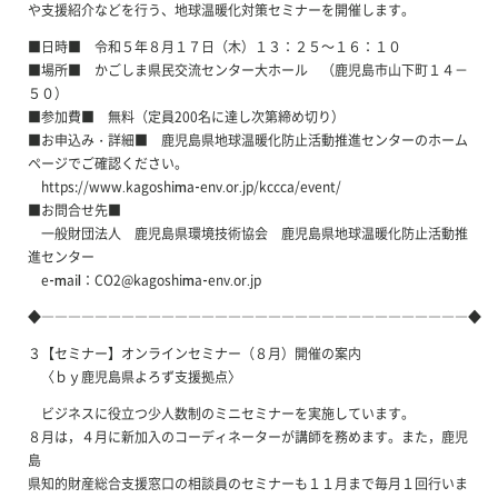
や支援紹介などを行う、地球温暖化対策セミナーを開催します。
■日時■ 令和５年８月１７日（木）１３：２５～１６：１０
■場所■ かごしま県民交流センター大ホール （鹿児島市山下町１４－
５０）
■参加費■ 無料（定員200名に達し次第締め切り）
■お申込み・詳細■ 鹿児島県地球温暖化防止活動推進センターのホーム
ページでご確認ください。
https://www.kagoshima-env.or.jp/kccca/event/
■お問合せ先■
一般財団法人 鹿児島県環境技術協会 鹿児島県地球温暖化防止活動推
進センター
e-mail：CO2@kagoshima-env.or.jp
◆――――――――――――――――――――――――――――――――◆
３【セミナー】オンラインセミナー（８月）開催の案内
〈ｂｙ鹿児島県よろず支援拠点〉
ビジネスに役立つ少人数制のミニセミナーを実施しています。
８月は，４月に新加入のコーディネーターが講師を務めます。また，鹿児
島
県知的財産総合支援窓口の相談員のセミナーも１１月まで毎月１回行いま