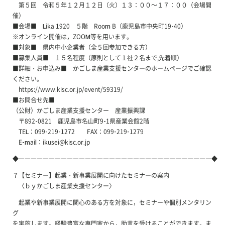
第５回 令和５年１２月１２日（火）１３：００～１７：００（会場開
催）
■会場■ Lika 1920 ５階 Room B（鹿児島市中央町19-40）
※オンライン開催は，ZOOM等を用います。
■対象■ 県内中小企業者（全５回参加できる方）
■募集人員■ １５名程度（原則として１社２名まで,先着順）
■詳細・お申込み■ かごしま産業支援センターのホームページでご確認
ください。
https://www.kisc.or.jp/event/59319/
■お問合せ先■
（公財）かごしま産業支援センター 産業振興課
〒892-0821 鹿児島市名山町9-1県産業会館2階
TEL：099-219-1272 FAX：099-219-1279
E-mail：ikusei@kisc.or.jp
◆――――――――――――――――――――――――――――――――◆
７【セミナー】起業・新事業展開に向けたセミナーの案内
〈ｂｙかごしま産業支援センター〉
起業や新事業展開に関心のある方を対象に，セミナーや個別メンタリン
グ
を実施します。経験豊富な専門家から，助言を受けることができます。ま