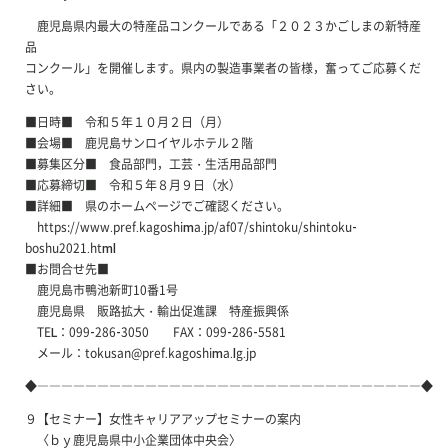
鹿児島県内最大の特産品コンクールである「２０２３かごしまの新特産
品
コンクール」を開催します。県内の製造事業者の皆様，奮ってご応募くだ
さい。
■日時■ 令和５年１０月２日（月）
■会場■ 鹿児島サンロイヤルホテル２階
■募集区分■ 食品部門，工芸・生活用品部門
■応募締切■ 令和５年８月９日（水）
■詳細■ 県のホームページでご確認ください。
https://www.pref.kagoshima.jp/af07/shintoku/shintoku-
boshu2021.html
■お問合せ先■
鹿児島市鴨池新町10番1号
鹿児島県 販路拡大・輸出促進課 特産振興係
TEL：099-286-3050 FAX：099-286-5581
メール：tokusan@pref.kagoshima.lg.jp
◆――――――――――――――――――――――――――――――――◆
９【セミナー】女性キャリアアップセミナーの案内
〈ｂｙ鹿児島県中小企業団体中央会〉