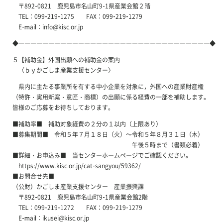
〒892-0821 鹿児島市名山町9-1県産業会館２階
TEL：099-219-1275 FAX：099-219-1279
E-mail：info@kisc.or.jp
◆――――――――――――――――――――――――――――――――◆
５【補助金】外国出願への補助金の案内
〈ｂｙかごしま産業支援センター〉
県内に主たる事業所を有する中小企業を対象に，外国への産業財産権
（特許・実用新案・意匠・商標）の出願に係る経費の一部を補助します。
皆様のご応募をお待ちしております。
■補助率■ 補助対象経費の２分の１以内（上限あり）
■募集期間■ 令和５年７月１８日（火）～令和５年８月３１日（木）
午後５時まで（書類必着）
■詳細・お申込み■ 当センターホームページでご確認ください。
https://www.kisc.or.jp/cat-sangyou/59362/
■お問合せ先■
（公財）かごしま産業支援センター 産業振興課
〒892-0821 鹿児島市名山町9-1県産業会館2階
TEL：099-219-1272 FAX：099-219-1279
E-mail：ikusei@kisc.or.jp