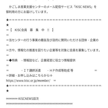
かごしま産業支援センターのメール配信サービス「KISC NEWS」を
御利用の方にお届けしています。
★＝＝＝＝＝＝＝＝＝＝＝＝＝＝＝＝＝＝＝＝＝＝＝＝＝＝＝＝＝＝＝＝
★
＝【 KISC会員 募 集 中 !! 】
＝
＝当センターの行う事業の趣旨及び目的に賛同いただける団体・企業の
＝
＝方や、情報化の推進を図りたい企業等を対象に会員を募集しています。
＝
＝◆特典 ・情報誌など、企業経営に役立つ情報提供
＝
＝ ・ＩＴ講師派遣 ・ＨＰ作成等助成 等 ＝
＝詳細・お申し込みはこちらから⇒
https://www.kisc.or.jp/member/ ＝
★＝＝＝＝＝＝＝＝＝＝＝＝＝＝＝＝＝＝＝＝＝＝＝＝＝＝＝＝＝＝＝＝
★
∞∞∞∞ KISCNEWS目次
∞∞∞∞∞∞∞∞∞∞∞∞∞∞∞∞∞∞∞∞∞∞∞