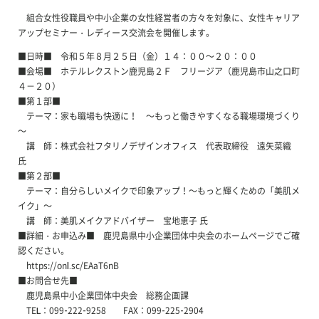
組合女性役職員や中小企業の女性経営者の方々を対象に、女性キャリア
アップセミナー・レディース交流会を開催します。
■日時■ 令和５年８月２５日（金）１４：００～２０：００
■会場■ ホテルレクストン鹿児島２Ｆ フリージア（鹿児島市山之口町
４－２０）
■第１部■
テーマ：家も職場も快適に！ ～もっと働きやすくなる職場環境づくり
～
講 師：株式会社フタリノデザインオフィス 代表取締役 遠矢菜織
氏
■第２部■
テーマ：自分らしいメイクで印象アップ！～もっと輝くための「美肌メ
イク」～
講 師：美肌メイクアドバイザー 宝地恵子 氏
■詳細・お申込み■ 鹿児島県中小企業団体中央会のホームページでご確
認ください。
https://onl.sc/EAaT6nB
■お問合せ先■
鹿児島県中小企業団体中央会 総務企画課
TEL：099-222-9258 FAX：099-225-2904