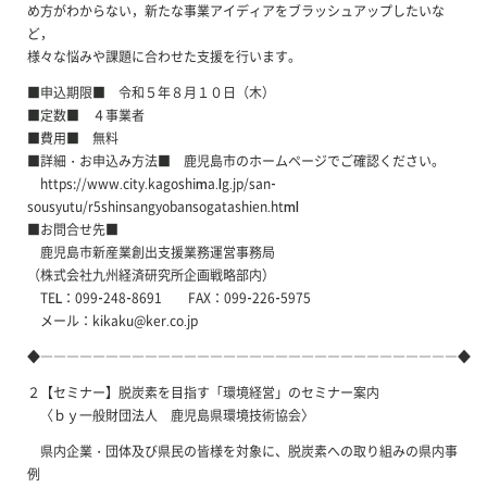
め方がわからない，新たな事業アイディアをブラッシュアップしたいな
ど，
様々な悩みや課題に合わせた支援を行います。
■申込期限■ 令和５年８月１０日（木）
■定数■ ４事業者
■費用■ 無料
■詳細・お申込み方法■ 鹿児島市のホームページでご確認ください。
https://www.city.kagoshima.lg.jp/san-
sousyutu/r5shinsangyobansogatashien.html
■お問合せ先■
鹿児島市新産業創出支援業務運営事務局
（株式会社九州経済研究所企画戦略部内）
TEL：099-248-8691 FAX：099-226-5975
メール：kikaku@ker.co.jp
◆――――――――――――――――――――――――――――――――◆
２【セミナー】脱炭素を目指す「環境経営」のセミナー案内
〈ｂｙ一般財団法人 鹿児島県環境技術協会〉
県内企業・団体及び県民の皆様を対象に、脱炭素への取り組みの県内事
例