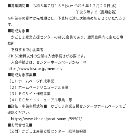
■募集期間■ 令和５年７月１８日(火)～令和５年１２月２０日(水)
午後５時まで（書類必着）
※申請書の受付は先着順とし、予算枠に達し次第締め切らせていただきま
す。
■助成対象■
かごしま産業支援センターのKISC会員であり、鹿児島県内に主たる事
務所
を有する中小企業者
※KISC会員以外の企業は入会手続きが必要です。
入会手続きは、センターホームページから ⇒
https://www.kisc.or.jp/member/
■助成対象事業■
（１）ホームページ作成事業
（２）ホームページリニューアル事業
（３）ＥＣサイト作成事業
（４）ＥＣサイトリニューアル事業 等
■詳細・申請書様式等■ かごしま産業支援センターのホームページでご
確認ください。
https://www.kisc.or.jp/cat-soumu/59502/
■お問合せ先■
（公財）かごしま産業支援センター 総務情報課