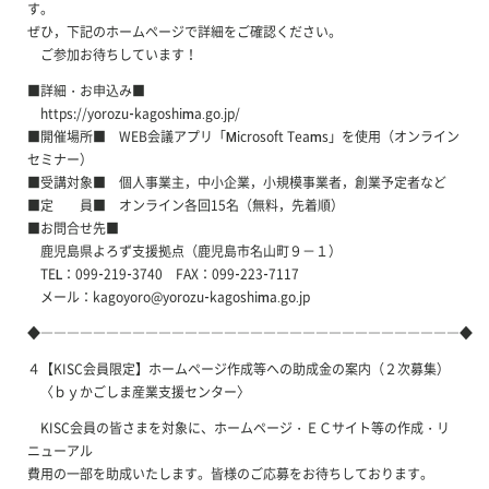
す。
ぜひ，下記のホームページで詳細をご確認ください。
ご参加お待ちしています！
■詳細・お申込み■
https://yorozu-kagoshima.go.jp/
■開催場所■ WEB会議アプリ「Microsoft Teams」を使用（オンライン
セミナー）
■受講対象■ 個人事業主，中小企業，小規模事業者，創業予定者など
■定 員■ オンライン各回15名（無料，先着順）
■お問合せ先■
鹿児島県よろず支援拠点（鹿児島市名山町９－１）
TEL：099-219-3740 FAX：099-223-7117
メール：kagoyoro@yorozu-kagoshima.go.jp
◆――――――――――――――――――――――――――――――――◆
４【KISC会員限定】ホームページ作成等への助成金の案内（２次募集）
〈ｂｙかごしま産業支援センター〉
KISC会員の皆さまを対象に、ホームページ・ＥＣサイト等の作成・リ
ニューアル
費用の一部を助成いたします。皆様のご応募をお待ちしております。