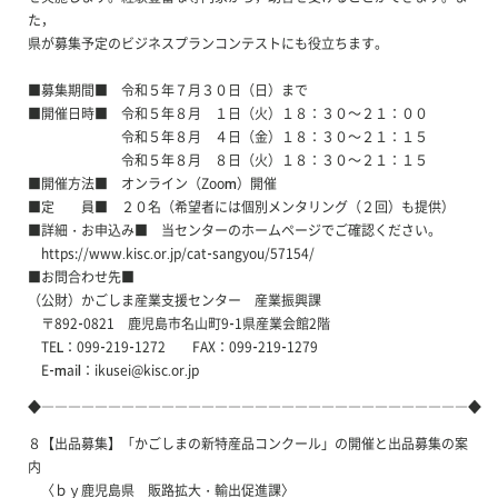
た，
県が募集予定のビジネスプランコンテストにも役立ちます。
■募集期間■ 令和５年７月３０日（日）まで
■開催日時■ 令和５年８月 １日（火）１８：３０～２１：００
令和５年８月 ４日（金）１８：３０～２１：１５
令和５年８月 ８日（火）１８：３０～２１：１５
■開催方法■ オンライン（Zoom）開催
■定 員■ ２０名（希望者には個別メンタリング（２回）も提供）
■詳細・お申込み■ 当センターのホームページでご確認ください。
https://www.kisc.or.jp/cat-sangyou/57154/
■お問合わせ先■
（公財）かごしま産業支援センター 産業振興課
〒892-0821 鹿児島市名山町9-1県産業会館2階
TEL：099-219-1272 FAX：099-219-1279
E-mail：ikusei@kisc.or.jp
◆――――――――――――――――――――――――――――――――◆
８【出品募集】「かごしまの新特産品コンクール」の開催と出品募集の案
内
〈ｂｙ鹿児島県 販路拡大・輸出促進課〉