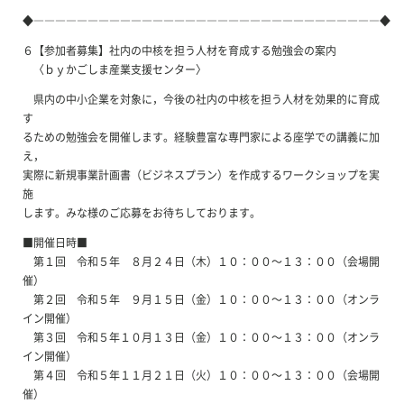
◆――――――――――――――――――――――――――――――――◆
６【参加者募集】社内の中核を担う人材を育成する勉強会の案内
〈ｂｙかごしま産業支援センター〉
県内の中小企業を対象に，今後の社内の中核を担う人材を効果的に育成
す
るための勉強会を開催します。経験豊富な専門家による座学での講義に加
え，
実際に新規事業計画書（ビジネスプラン）を作成するワークショップを実
施
します。みな様のご応募をお待ちしております。
■開催日時■
第１回 令和５年 ８月２４日（木）１０：００～１３：００（会場開
催）
第２回 令和５年 ９月１５日（金）１０：００～１３：００（オンラ
イン開催）
第３回 令和５年１０月１３日（金）１０：００～１３：００（オンラ
イン開催）
第４回 令和５年１１月２１日（火）１０：００～１３：００（会場開
催）