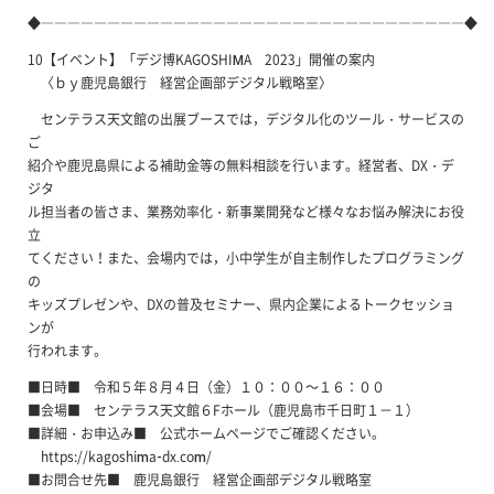
◆――――――――――――――――――――――――――――――――◆
10【イベント】「デジ博KAGOSHIMA 2023」開催の案内
〈ｂｙ鹿児島銀行 経営企画部デジタル戦略室〉
センテラス天文館の出展ブースでは，デジタル化のツール・サービスの
ご
紹介や鹿児島県による補助金等の無料相談を行います。経営者、DX・デ
ジタ
ル担当者の皆さま、業務効率化・新事業開発など様々なお悩み解決にお役
立
てください！また、会場内では，小中学生が自主制作したプログラミング
の
キッズプレゼンや、DXの普及セミナー、県内企業によるトークセッショ
ンが
行われます。
■日時■ 令和５年８月４日（金）１０：００～１６：００
■会場■ センテラス天文館６Fホール（鹿児島市千日町１－１）
■詳細・お申込み■ 公式ホームページでご確認ください。
https://kagoshima-dx.com/
■お問合せ先■ 鹿児島銀行 経営企画部デジタル戦略室