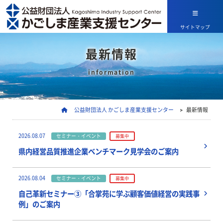
サイトマップ
最新情報
information
公益財団法人 かごしま産業支援センター
>
最新情報
2026.08.07
セミナー・イベント
募集中
県内経営品質推進企業ベンチマーク見学会のご案内
2026.08.04
セミナー・イベント
募集中
自己革新セミナー③「合掌苑に学ぶ顧客価値経営の実践事
例」のご案内