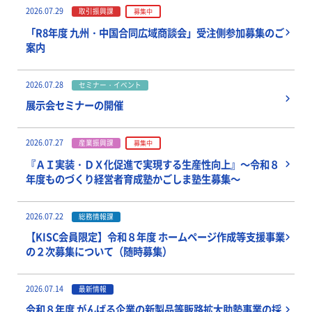
2026.07.29
取引振興課
募集中
「R8年度 九州・中国合同広域商談会」受注側参加募集のご
案内
2026.07.28
セミナー・イベント
展示会セミナーの開催
2026.07.27
産業振興課
募集中
『ＡＩ実装・ＤＸ化促進で実現する生産性向上』～令和８
年度ものづくり経営者育成塾かごしま塾生募集～
2026.07.22
総務情報課
【KISC会員限定】令和８年度 ホームページ作成等支援事業
の２次募集について（随時募集）
2026.07.14
最新情報
令和８年度 がんばる企業の新製品等販路拡大助勢事業の採